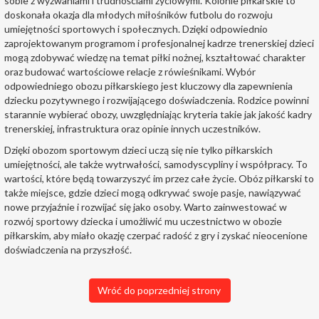
sobie z wyzwaniami i trudnościami życiowymi. Kolonie piłkarskie to
doskonała okazja dla młodych miłośników futbolu do rozwoju
umiejętności sportowych i społecznych. Dzięki odpowiednio
zaprojektowanym programom i profesjonalnej kadrze trenerskiej dzieci
mogą zdobywać wiedzę na temat piłki nożnej, kształtować charakter
oraz budować wartościowe relacje z rówieśnikami. Wybór
odpowiedniego obozu piłkarskiego jest kluczowy dla zapewnienia
dziecku pozytywnego i rozwijającego doświadczenia. Rodzice powinni
starannie wybierać obozy, uwzględniając kryteria takie jak jakość kadry
trenerskiej, infrastruktura oraz opinie innych uczestników.
Dzięki obozom sportowym dzieci uczą się nie tylko piłkarskich
umiejętności, ale także wytrwałości, samodyscypliny i współpracy. To
wartości, które będą towarzyszyć im przez całe życie. Obóz piłkarski to
także miejsce, gdzie dzieci mogą odkrywać swoje pasje, nawiązywać
nowe przyjaźnie i rozwijać się jako osoby. Warto zainwestować w
rozwój sportowy dziecka i umożliwić mu uczestnictwo w obozie
piłkarskim, aby miało okazję czerpać radość z gry i zyskać nieocenione
doświadczenia na przyszłość.
Wróć do poprzedniej strony