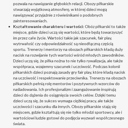
pozwala na nawiązanie głębokich relacji. Obozy piłkarskie
stwarzają wyjątkową atmosferę, w której dzieci mogą
nawiązywać przyjaźnie z rówieśnikami o podobnych
zainteresowaniach.
Kształtowanie charakteru i wartości:
Obóz piłkarski to także
miejsce, gdzie dzieci uczą się wartości, które będą towarzyszyć
im przez całe życie. Wartości takie jak szacunek, fair play,
wytrwałość czy odpowiedzialność są nieodłączną częścią
sportu. Trenerzy i mentorzy na obozach piłkarskich kładą duży
nacisk na rozwijanie tych wartości wśród młodych zawodników.
Dzieci uczą się, że piłka nożna to nie tylko rywalizacja, ale także
współpraca, wzajemny szacunek i uczciwość. Podczas kolonii
piłkarskich dzieci poznają zasady gry fair play, które kładą nacisk
na uczciwość i respektowanie przeciwnika. Trenerzy na obozach
piłkarskich pełnią rolę mentorów i pozytywnych wzorców do
naśladowania. Ich profesjonalizm i zaangażowanie inspirują
dzieci do dążenia do osiągnięcia swoich celów. Dzięki temu
dzieci uczą się, że sukces wymaga ciężkiej pracy, ale także
uczciwości i szacunku dla innych. Obozy piłkarskie stają się
miejscem, gdzie kształtują się nie tylko młodzi sportowcy, ale i
wartościowi ludzie gotowi do podjęcia wyzwań współczesnego
świata.