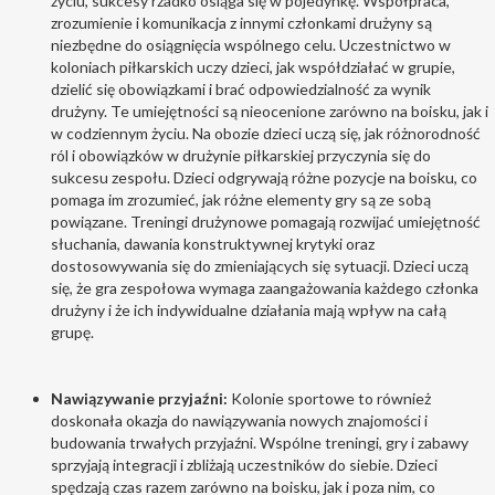
życiu, sukcesy rzadko osiąga się w pojedynkę. Współpraca,
zrozumienie i komunikacja z innymi członkami drużyny są
niezbędne do osiągnięcia wspólnego celu. Uczestnictwo w
koloniach piłkarskich uczy dzieci, jak współdziałać w grupie,
dzielić się obowiązkami i brać odpowiedzialność za wynik
drużyny. Te umiejętności są nieocenione zarówno na boisku, jak i
w codziennym życiu. Na obozie dzieci uczą się, jak różnorodność
ról i obowiązków w drużynie piłkarskiej przyczynia się do
sukcesu zespołu. Dzieci odgrywają różne pozycje na boisku, co
pomaga im zrozumieć, jak różne elementy gry są ze sobą
powiązane. Treningi drużynowe pomagają rozwijać umiejętność
słuchania, dawania konstruktywnej krytyki oraz
dostosowywania się do zmieniających się sytuacji. Dzieci uczą
się, że gra zespołowa wymaga zaangażowania każdego członka
drużyny i że ich indywidualne działania mają wpływ na całą
grupę.
Nawiązywanie przyjaźni:
Kolonie sportowe to również
doskonała okazja do nawiązywania nowych znajomości i
budowania trwałych przyjaźni. Wspólne treningi, gry i zabawy
sprzyjają integracji i zbliżają uczestników do siebie. Dzieci
spędzają czas razem zarówno na boisku, jak i poza nim, co