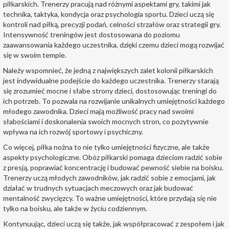
piłkarskich. Trenerzy pracują nad różnymi aspektami gry, takimi jak
technika, taktyka, kondycja oraz psychologia sportu. Dzieci uczą się
kontroli nad piłką, precyzji podań, celności strzałów oraz strategii gry.
Intensywność treningów jest dostosowana do poziomu
zaawansowania każdego uczestnika, dzięki czemu dzieci mogą rozwijać
się w swoim tempie.
Należy wspomnieć, że jedną z największych zalet kolonii piłkarskich
jest indywidualne podejście do każdego uczestnika. Trenerzy starają
się zrozumieć mocne i słabe strony dzieci, dostosowując treningi do
ich potrzeb. To pozwala na rozwijanie unikalnych umiejętności każdego
młodego zawodnika. Dzieci mają możliwość pracy nad swoimi
słabościami i doskonalenia swoich mocnych stron, co pozytywnie
wpływa na ich rozwój sportowy i psychiczny.
Co więcej, piłka nożna to nie tylko umiejętności fizyczne, ale także
aspekty psychologiczne. Obóz piłkarski pomaga dzieciom radzić sobie
z presją, poprawiać koncentrację i budować pewność siebie na boisku.
Trenerzy uczą młodych zawodników, jak radzić sobie z emocjami, jak
działać w trudnych sytuacjach meczowych oraz jak budować
mentalność zwycięzcy. To ważne umiejętności, które przydają się nie
tylko na boisku, ale także w życiu codziennym.
Kontynuując, dzieci uczą się także, jak współpracować z zespołem i jak