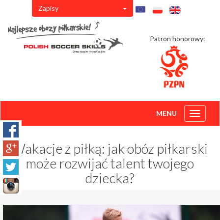
Zapisy
Patron honorowy:
MENU
Toggle
navigati
Wakacje z piłką: jak obóz piłkarski
może rozwijać talent twojego
dziecka?