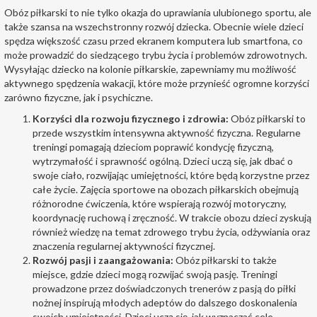
Obóz piłkarski to nie tylko okazja do uprawiania ulubionego sportu, ale
także szansa na wszechstronny rozwój dziecka. Obecnie wiele dzieci
spędza większość czasu przed ekranem komputera lub smartfona, co
może prowadzić do siedzącego trybu życia i problemów zdrowotnych.
Wysyłając dziecko na kolonie piłkarskie, zapewniamy mu możliwość
aktywnego spędzenia wakacji, które może przynieść ogromne korzyści
zarówno fizyczne, jak i psychiczne.
Korzyści dla rozwoju fizycznego i zdrowia:
Obóz piłkarski to
przede wszystkim intensywna aktywność fizyczna. Regularne
treningi pomagają dzieciom poprawić kondycję fizyczną,
wytrzymałość i sprawność ogólną. Dzieci uczą się, jak dbać o
swoje ciało, rozwijając umiejętności, które będą korzystne przez
całe życie. Zajęcia sportowe na obozach piłkarskich obejmują
różnorodne ćwiczenia, które wspierają rozwój motoryczny,
koordynację ruchową i zręczność. W trakcie obozu dzieci zyskują
również wiedzę na temat zdrowego trybu życia, odżywiania oraz
znaczenia regularnej aktywności fizycznej.
Rozwój pasji i zaangażowania:
Obóz piłkarski to także
miejsce, gdzie dzieci mogą rozwijać swoją pasję. Treningi
prowadzone przez doświadczonych trenerów z pasją do piłki
nożnej inspirują młodych adeptów do dalszego doskonalenia
swoich umiejętności. Dzieci uczą się, jak wyznaczać cele,