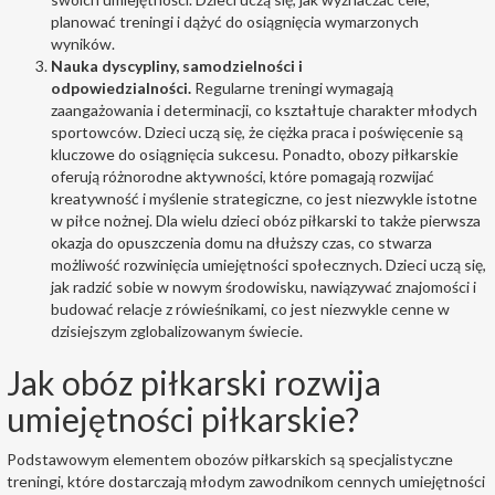
planować treningi i dążyć do osiągnięcia wymarzonych
wyników.
Nauka dyscypliny, samodzielności i
odpowiedzialności.
Regularne treningi wymagają
zaangażowania i determinacji, co kształtuje charakter młodych
sportowców. Dzieci uczą się, że ciężka praca i poświęcenie są
kluczowe do osiągnięcia sukcesu. Ponadto, obozy piłkarskie
oferują różnorodne aktywności, które pomagają rozwijać
kreatywność i myślenie strategiczne, co jest niezwykle istotne
w piłce nożnej. Dla wielu dzieci obóz piłkarski to także pierwsza
okazja do opuszczenia domu na dłuższy czas, co stwarza
możliwość rozwinięcia umiejętności społecznych. Dzieci uczą się,
jak radzić sobie w nowym środowisku, nawiązywać znajomości i
budować relacje z rówieśnikami, co jest niezwykle cenne w
dzisiejszym zglobalizowanym świecie.
Jak obóz piłkarski rozwija
umiejętności piłkarskie?
Podstawowym elementem obozów piłkarskich są specjalistyczne
treningi, które dostarczają młodym zawodnikom cennych umiejętności