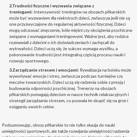
2.
Trudności fizyczne i wyzwania związane z
treningami:
Intensywność treningów na obozach piłkarskich
może być wyzwaniem dla niektórych dzieci, zwłaszcza jeśli nie są
one przyzwyczajone do regularnej aktywności fizycznej. Dzieci
mogą odczuwać zmęczenie, bóle mięśni czy obciążenia psychiczne
związane z wymaganiami treningowymi. Ważne jest, aby rodzice
rozmawiali z dziećmi o ich doświadczeniach i zachęcali do
wytrwałości. Dzieci uczą się, że sukces wymaga wysiłku, a
pokonywanie trudności jest integralną częścią procesu nauki i
rozwoju sportowego.
3.
Zarządzanie stresem i emocjami:
Rywalizacja na boisku może
wywoływać emocje i stres, zwłaszcza podczas turniejów czy
meczów towarzyskich. Dzieci uczą się radzenia sobie z presją i
budowania odporności psychicznej. Trenerzy na obozach
piłkarskich pomagają dzieciom w nauce technik relaksacyjnych i
strategii zarządzania stresem, co pozwala im skupić się na grze i
osiąganiu swoich celów.
Podsumowując, obozy piłkarskie to nie tylko okazja do nauki
umiejętności sportowych, ale także rozwijania umiejętności radzenia