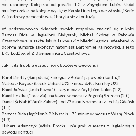
nie uchroniły Kolejorza od porażki 1-2 z Zagłębiem Lubin. Nadal
musimy czekać na kolejne występy Karola Linettego we włoskiej Serie
A, środkowy pomocnik wciąż boryka się z kontuzją.
W podstawowych składach swoich zespołów znaleźli się z kolei
Bartosz Bida w Jagiellonii Białystok, Michał Skóraś w Rakowie
Częstochowa, a także Jakub Łukowski z Miedzi Legnica. Weekend w
dobrym humorze zakończył natomiast Bartłomiej Kalinkowski, a jego
ŁKS Łódź ograł 2-0 beniaminka z Częstochowy.
Jak radzili sobie uczestnicy obozów w weekend?
Karol Linetty (Sampdoria) - nie grał z Bolonią z powodu kontuzji
Mateusz Bogusz (Leeds United U23) - mecz dziś z Burnley U23
Kamil Jóźwiak (Lech Poznań) - cały mecz z Zagłębiem Lubin (1-2)
Kamil Pestka (Cracovia) - na ławce w meczu z Pogonią Szczecin (2-0)
Daniel Ściślak (Górnik Zabrze) - od 72 minuty w meczu z Lechią Gdańsk
(1-1)
Bartosz Bida (Jagiellonia Białystok) - 75 minut w meczu z Wisłą Płock
(1-3)
Hubert Adamczyk (Wisła Płock) - nie grał w meczu z Jagiellonią z
powodu kontucji