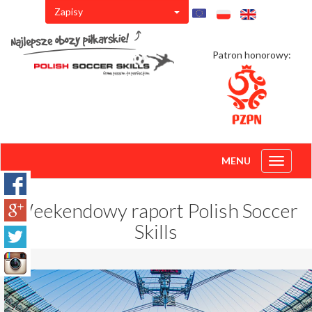
Zapisy
Patron honorowy:
MENU
Toggle
navigati
Weekendowy raport Polish Soccer
Skills