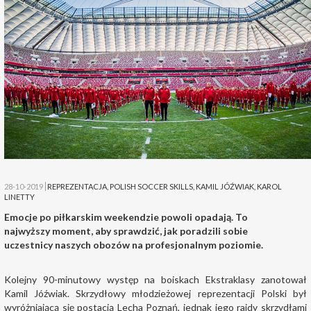
28-10-2019
REPREZENTACJA
,
POLISH SOCCER SKILLS
,
KAMIL JÓŹWIAK
,
KAROL
LINETTY
Emocje po piłkarskim weekendzie powoli opadają. To
najwyższy moment, aby sprawdzić, jak poradzili sobie
uczestnicy naszych obozów na profesjonalnym poziomie.
Kolejny 90-minutowy występ na boiskach Ekstraklasy zanotował
Kamil Jóźwiak. Skrzydłowy młodzieżowej reprezentacji Polski był
wyróżniającą się postacią Lecha Poznań, jednak jego rajdy skrzydłami