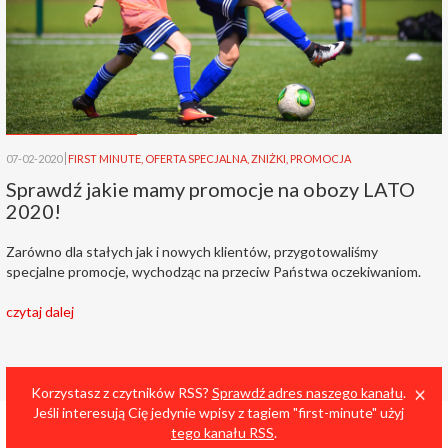
07-02-2020
FIRST MINUTE
,
OFERTA SPECJALNA
,
ZNIŻKI
,
PROMOCJA
Sprawdź jakie mamy promocje na obozy LATO
2020!
Zarówno dla stałych jak i nowych klientów, przygotowaliśmy
specjalne promocje, wychodząc na przeciw Państwa oczekiwaniom.
czytaj dalej
Cl
×
Korzystasz z czytników RSS?
Sprawdź adres naszego kanału
.
Jeśli interesują Cię jedynie wpisy z tagiem "first-minute" użyj
tego kanału RSS
.