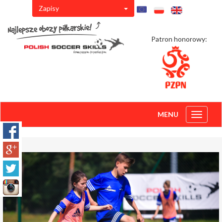
Zapisy
Patron honorowy:
MENU
Toggle
navigati