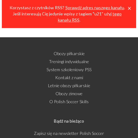
Cl
×
Korzystasz z czytników RSS?
Sprawdź adres naszego kanału
.
Jeśli interesują Cię jedynie wpisy z tagiem "u21" użyj
tego
kanału RSS
.
Obozy piłkarskie
Treningi indywidualne
System szkoleniowy PSS
Kontakt z nami
Letnie obozy piłkarskie
Obozy zimowe
O Polish Soccer Skills
Bądź na bieżąco
Zapisz się na newsletter Polish Soccer