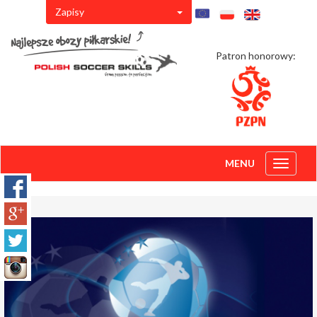
Zapisy
Patron honorowy:
MENU
Toggle
navigati