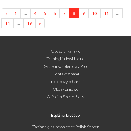
«
1
...
4
5
6
7
8
9
10
11
...
14
...
19
»
Obozy piłkarskie
Treningi indywidualne
System szkoleniowy PSS
Kontakt z nami
Letnie obozy piłkarskie
Obozy zimowe
O Polish Soccer Skills
Bądź na bieżąco
Zapisz się na newsletter Polish Soccer