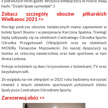
z pierwszych stron gazet. Wszyscy olimpijczycy w Polsce znają
hasło "Dzięki Spale są medale" :)
Zobacz szczegóły obozów piłkarskich
Wielkanoc 2021 >>
Noclegi podczas obozów świątecznych mamy zapewnione w
hotelu Sport Rooms i w pensjonacie Karczma Spalska. Treningi
będą odbywały się na obiektach Centralnego Ośrodka Sportu
Ośrodka Przygotowań Olimpijskich oraz na obiektach
MOSIRu Tomaszów Mazowiecki. Do naszej dyspozycji są
boiska ze sztuczną nawierzchnią oraz hale sportowe, w tym
Arena Lodowa.
Pokoje w hotelach są dwu i trzyosobowe z łazienkami, TV oraz
bezpłatnym wifi.
Ze względu na rok olimpijski w 2021 roku będziemy korzystać
również z innych obiektów sportowych położonych blisko
Spały poza Centralnym Ośrodkiem Sportu.
Zarezerwuj obóz >>