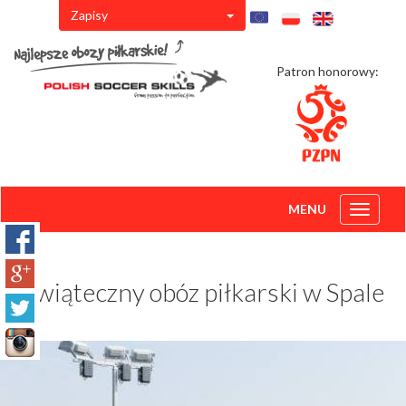
Zapisy
Patron honorowy:
MENU
Toggle
navigati
Świąteczny obóz piłkarski w Spale