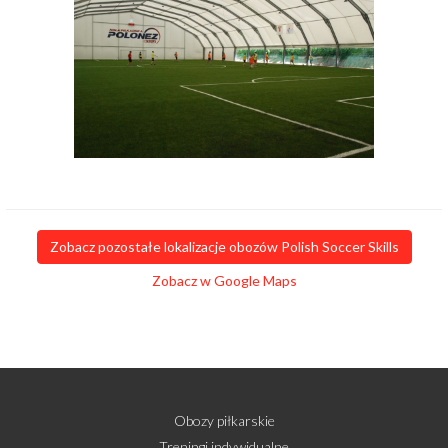
Zobacz pozostałe lokalizacje obozów Polish Soccer Skills
Zobacz w Google Maps
Obozy piłkarskie
Treningi indywidualne