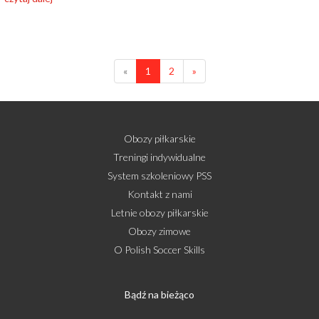
«
1
2
»
Obozy piłkarskie
Treningi indywidualne
System szkoleniowy PSS
Kontakt z nami
Letnie obozy piłkarskie
Obozy zimowe
O Polish Soccer Skills
Bądź na bieżąco