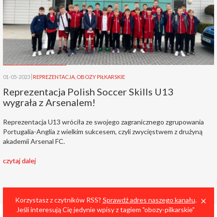
01-05-2023
REPREZENTACJA
,
OBOZY PIŁKARSKIE
Reprezentacja Polish Soccer Skills U13
wygrała z Arsenalem!
Reprezentacja U13 wróciła ze swojego zagranicznego zgrupowania
Portugalia-Anglia z wielkim sukcesem, czyli zwycięstwem z drużyną
akademii Arsenal FC.
czytaj dalej
Cl
×
Korzystasz z czytników RSS?
Sprawdź adres naszego kanału
.
Jeśli interesują Cię jedynie wpisy z tagiem "obozy-pilkarskie"