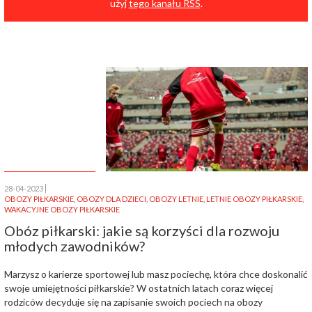
użyj
tego kanału RSS
.
28-04-2023
OBOZY PIŁKARSKIE
,
OBOZY DLA DZIECI
,
OBOZY LETNIE
,
LETNIE OBOZY PIŁKARSKIE
,
WAKACYJNE OBOZY PIŁKARSKIE
Obóz piłkarski: jakie są korzyści dla rozwoju
młodych zawodników?
Marzysz o karierze sportowej lub masz pociechę, która chce doskonalić
swoje umiejętności piłkarskie? W ostatnich latach coraz więcej
rodziców decyduje się na zapisanie swoich pociech na obozy