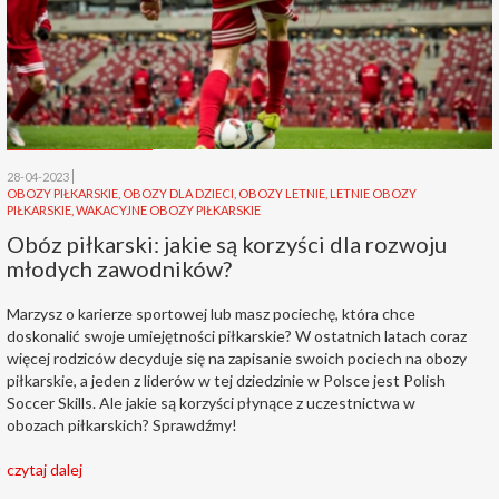
28-04-2023
OBOZY PIŁKARSKIE
,
OBOZY DLA DZIECI
,
OBOZY LETNIE
,
LETNIE OBOZY
PIŁKARSKIE
,
WAKACYJNE OBOZY PIŁKARSKIE
Obóz piłkarski: jakie są korzyści dla rozwoju
młodych zawodników?
Marzysz o karierze sportowej lub masz pociechę, która chce
doskonalić swoje umiejętności piłkarskie? W ostatnich latach coraz
więcej rodziców decyduje się na zapisanie swoich pociech na obozy
piłkarskie, a jeden z liderów w tej dziedzinie w Polsce jest Polish
Soccer Skills. Ale jakie są korzyści płynące z uczestnictwa w
obozach piłkarskich? Sprawdźmy!
czytaj dalej