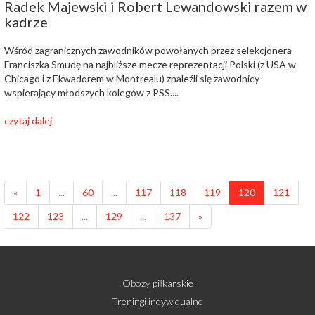
Radek Majewski i Robert Lewandowski razem w
kadrze
Wśród zagranicznych zawodników powołanych przez selekcjonera
Franciszka Smudę na najbliższe mecze reprezentacji Polski (z USA w
Chicago i z Ekwadorem w Montrealu) znaleźli się zawodnicy
wspierający młodszych kolegów z PSS....
czytaj dalej
«
1
...
60
...
117
118
119
120
121
122
123
...
129
...
137
»
Obozy piłkarskie
Treningi indywidualne