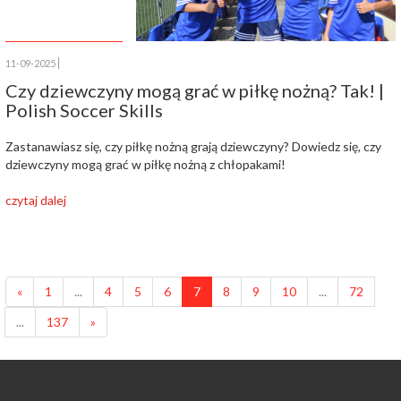
11-09-2025
Czy dziewczyny mogą grać w piłkę nożną? Tak! |
Polish Soccer Skills
Zastanawiasz się, czy piłkę nożną grają dziewczyny? Dowiedz się, czy
dziewczyny mogą grać w piłkę nożną z chłopakami!
czytaj dalej
«
1
...
4
5
6
7
8
9
10
...
72
...
137
»