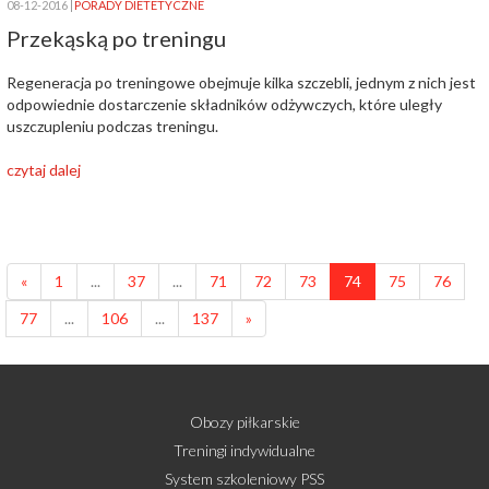
08-12-2016
PORADY DIETETYCZNE
Przekąską po treningu
Regeneracja po treningowe obejmuje kilka szczebli, jednym z nich jest
odpowiednie dostarczenie składników odżywczych, które uległy
uszczupleniu podczas treningu.
czytaj dalej
«
1
...
37
...
71
72
73
74
75
76
77
...
106
...
137
»
Obozy piłkarskie
Treningi indywidualne
System szkoleniowy PSS