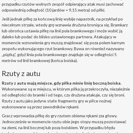
przypadku rzutów wolnych zespół odpierający atak musi zachować
odpowiednią odległość (10 jardów = 9,15 metra) od piłki.
Jeśli jednak piłkę za końcową linię wybije napastnik, na przykład po
niecelnym strzale, wtedy grę wznawia drużyna broniąca się. Bramkarz
lub obrońca ustawia piłkę na linii pola bramkowego i może wybić ją
daleko lub podać do blisko ustawionego partnera. Atakujący w
momencie wznowienia gry muszą znajdować się poza polem karnym
zespołu wykonującego rzut bramkowy. Bywa on również nazywany
„piątką”, gdyż linia pola bramkowego znajduje się w odległości 5
metrów od linii bramkowej (końca boiska).
Rzuty z autu
Rzuty z autu mają miejsce, gdy piłka minie linię boczną boiska
.
Wykonywane są w miejscu, w którym piłka ją przekroczyła, niezależnie
od odległości do bramki i od tego, czy drużyna atakuje, czy się broni.
Rzuty z autu jako jedyne stałe fragmenty gry w piłce nożnej
wykonywane są przez zawodników rękami.
Gracz wprowadza piłkę do gry rzutem obiema rękami zza głowy.
Jednocześnie w momencie rzutu obie jego stopy muszą pozostawać
na ziemi, na linii bocznej lub poza boiskiem. W przypadku błędu