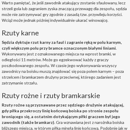
Warto pamiętać, że jeśli zawodnik atakujący zostanie sfaulowany, lecz
strzeli gola lub zagraniem zyska znaczącą przewagę dla zespołu, sędzia
może nie zatrzymywać gry zgodnie z zasadą tzw. przywileju korzyści.
Wciąż może jednak później indywidualnie ukarać winowajcę.
Rzuty karne
Sędzia dyktuje rzut karny za faul i zagranie ręką w polu karnym,
czyli większym polu przy bramce oznaczonym białymi liniami
.
Wykonywany jest z oznakowanego miejsca na wprost bramki, w
odległości 11 metrów. Może go egzekwować każdy z graczy
poszkodowanego zespołu. W czasie jego wykonywania wszyscy
zawodnicy na boisku muszą znajdować się poza polem karnym – poza
strzelcem i bramkarzem drużyny przeciwnej, którego zadaniem jest
zatrzymanie strzału.
Rzuty rożne i rzuty bramkarskie
Rzuty rożne są przyznawane przez sędziego drużynie atakującej,
gdy piłka przekroczy linię końcową boiska po stronie zespołu
broniącego się, a ostatnim dotykającym piłki graczem był jego
zawodnik (także bramkarz)
. Gra wznawiana jest z narożnika boiska
bliższego miejsca, w którym piłka minęła linię końcową. Podobnie jak w