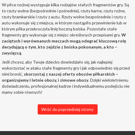
W piłce nożnej występuje kilka rodzajów stałych fragmentów gry. Są
to rzuty wolne (bezpośrednie i pośrednie), rzuty karne, rzuty rożne,
rzuty bramkarskie i rzuty z autu. Rzuty wolne bezpośrednie i rzuty z
autu wykonuje się z miejsca, w którym nastąpiło przewinienie lub w
którym piłka przekroczyła linię boczną boiska. Pozostałe stałe
fragmenty gry wykonuje się z miejsc określonych przepisami gry.
W
zaciętych i wyrównanych meczach mogą odegrać kluczową rolę
decydującą o tym, kto zejdzie z boiska pokonanym, a kto –
zwycięzcą
.
Jeśli chcesz, aby Twoje dziecko dowiedziało się, jak najlepiej
wykorzystać w ataku stałe fragmenty gry i jak odpowiednio się przed
nimi bronić,
skorzystaj z
naszej oferty obozów piłkarskich
–
organizujemy i
letnie obozy
, i
zimowe obozy
. Dzięki wieloletniemu
doświadczeniu, profesjonalnej kadrze i indywidualnemu podejściu nie
mamy sobie równych!
Wróć do poprzedniej strony