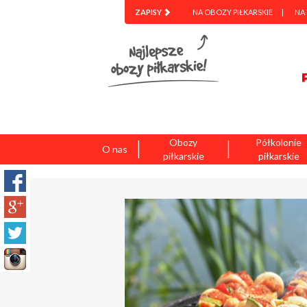
ZAPISY
NA OBOZY PIŁKARSKIE
NA
|
|
Obozy
Półkolonie
O nas
piłkarskie
piłkarskie