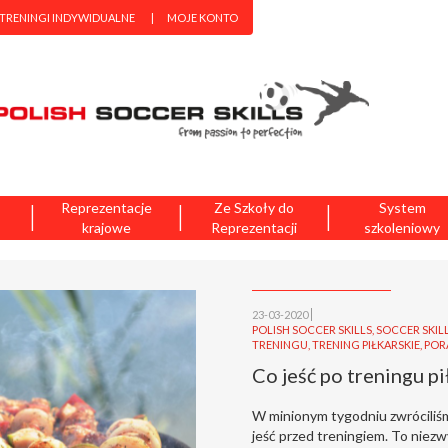
 TRENINGI INDYWIDUALNE
MOJE KONTO
|
|
|
Reprezentacje
Ze Szkoły do
System
krajowe
Reprezentacji
szkoleniowy
23-03-2020
POLISH SOCCER SKILLS
,
SOCCER SKIL
TRENINGU
,
TRENING PIŁKARSKIE
,
POR
Co jeść po treningu p
W minionym tygodniu zwróciliśm
jeść przed treningiem. To niez