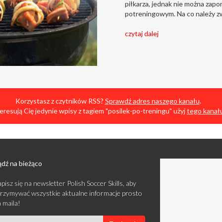
piłkarza, jednak nie można zapo
potreningowym. Na co należy z
czytaj dalej
Korzystasz z czytników RSS?
Sprawdź adres naszego kanału
.
nteresują Cię jedynie wpisy z tagiem "posilek-po-treningu" użyj
tego kanał
dź na bieżąco
pisz się na newsletter Polish Soccer Skills, aby
rzymywać wszystkie aktualne informacje prosto
 maila!