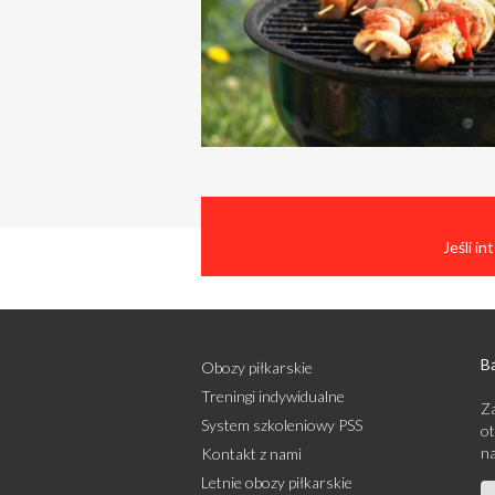
Jeśli i
Bą
Obozy piłkarskie
Treningi indywidualne
Za
System szkoleniowy PSS
ot
na
Kontakt z nami
Letnie obozy piłkarskie