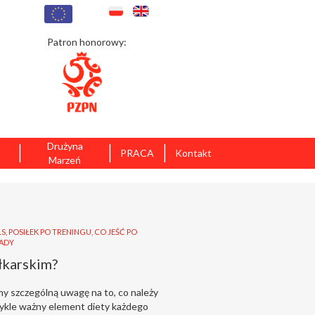
Patron honorowy:
|
|
|
Drużyna
PRACA
Kontakt
Marzeń
LS
,
POSIŁEK PO TRENINGU
,
CO JEŚĆ PO
ADY
iłkarskim?
y szczególną uwagę na to, co należy
wykle ważny element diety każdego