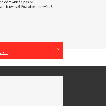
mnieć również o posiłku
wrócić uwagę? Poznajcie odpowiedź.
Close
×
u RSS
.