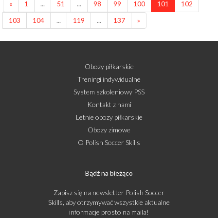
«
1
...
51
...
98
99
100
101
102
103
104
...
119
...
137
»
Obozy piłkarskie
Treningi indywidualne
System szkoleniowy PSS
Kontakt z nami
Letnie obozy piłkarskie
Obozy zimowe
O Polish Soccer Skills
Bądź na bieżąco
Zapisz się na newsletter Polish Soccer
Skills, aby otrzymywać wszystkie aktualne
informacje prosto na maila!