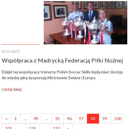
05-11-2013
Współpraca z Madrycką Federacją Piłki Nożnej
Dzięki tej współpracy trenerzy Polish Soccer Skills będą mieć dostęp
do wiedzy jaką dysponują Mistrzowie Świata i Europy
czytaj dalej
«
1
...
49
...
95
96
97
98
99
100
101
...
118
...
137
»