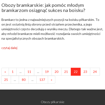
Obozy bramkarskie: jak pomóc młodym
bramkarzom osiągnąć sukces na boisku?
Bramkarz to jedna z najważniejszych pozycji na boisku piłkarskim. To
on jest ostatnią linią obrony przed strzałem przeciwnika, a jego
umiejętności często decydują o wyniku meczu. Dlatego tak ważne jest,
aby młodzi bramkarze mieli możliwość rozwijania swoich umiejętności
na specjalistycznych obozach bramkarskich.
czytaj dalej
«
1
...
11
...
19
20
21
22
23
24
25
...
80
...
137
»
Obozy piłkarskie