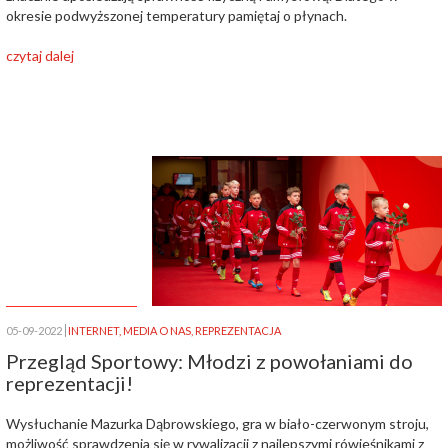
okresie podwyższonej temperatury pamiętaj o płynach.
czytaj dalej
05-09-2022
INTERNET
,
MEDIA O NAS
,
REPREZENTACJA
Przegląd Sportowy: Młodzi z powołaniami do
reprezentacji!
Wysłuchanie Mazurka Dąbrowskiego, gra w biało-czerwonym stroju,
możliwość sprawdzenia się w rywalizacji z najlepszymi rówieśnikami z