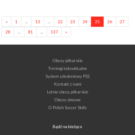
«
1
...
13
...
22
23
24
25
26
27
28
...
81
...
137
»
Obozy piłkarskie
Treningi indywidualne
System szkoleniowy PSS
Kontakt z nami
Letnie obozy piłkarskie
Obozy zimowe
O Polish Soccer Skills
Bądź na bieżąco