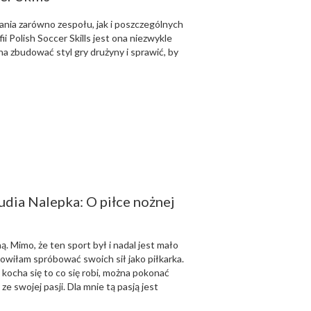
nia zarówno zespołu, jak i poszczególnych
i Polish Soccer Skills jest ona niezwykle
na zbudować styl gry drużyny i sprawić, by
udia Nalepka: O piłce nożnej
. Mimo, że ten sport był i nadal jest mało
owiłam spróbować swoich sił jako piłkarka.
li kocha się to co się robi, można pokonać
ze swojej pasji. Dla mnie tą pasją jest