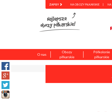
ZAPISY
NA OBOZY PIŁKARSKIE
NA
|
|
Obozy
Półkolonie
O nas
piłkarskie
piłkarskie