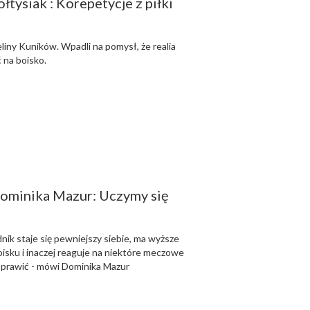
łtysiak : Korepetycje z piłki
liny Kuników. Wpadli na pomysł, że realia
 na boisko.
ominika Mazur: Uczymy się
ik staje się pewniejszy siebie, ma wyższe
oisku i inaczej reaguje na niektóre meczowe
 poprawić - mówi Dominika Mazur