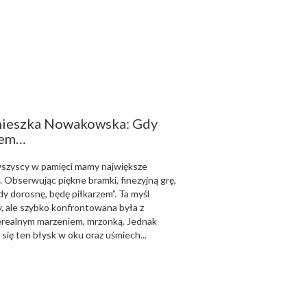
gnieszka Nowakowska: Gdy
zem…
 wszyscy w pamięci mamy największe
. Obserwując piękne bramki, finezyjną grę,
y dorosnę, będę piłkarzem”. Ta myśl
, ale szybko konfrontowana była z
nierealnym marzeniem, mrzonką. Jednak
się ten błysk w oku oraz uśmiech...