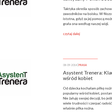
Taktyka określa sposób zachowa
zawodników na boisku. W filozofi
istotna, gdyż za jej pomocą moż
grała ona według naszej wizji.
czytaj dalej
08-09-2014
PRASA
Asystent Trenera: Kla
wśród kobiet
Od dziecka kochałam piłkę nożną
popularny wśród kobiet, postan
Nie żałuję swojej decyzji, bo jeś
wiele trudności i czerpać radość 
właśnie piłka nożna.