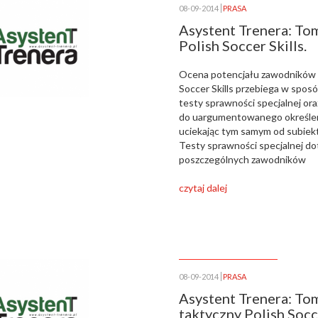
08-09-2014
PRASA
Asystent Trenera: To
Polish Soccer Skills.
Ocena potencjału zawodników 
Soccer Skills przebiega w spo
testy sprawności specjalnej or
do uargumentowanego określen
uciekając tym samym od subiek
Testy sprawności specjalnej do
poszczególnych zawodników
czytaj dalej
08-09-2014
PRASA
Asystent Trenera: To
taktyczny Polish Socc