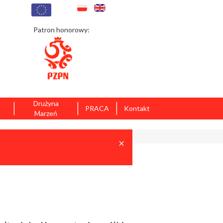
Patron honorowy:
|
|
|
Drużyna
PRACA
Kontakt
Marzeń
Close
×