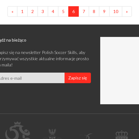
«
1
2
3
4
5
6
7
8
9
10
»
dź na bieżąco
pisz się na newsletter Polish Soccer Skills, aby
rzymywać wszystkie aktualne informacje prosto
 maila!
Zapisz się