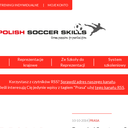
 TRENINGI INDYWIDUALNE
MOJE KONTO
|
|
|
Reprezentacje
Ze Szkoły do
System
krajowe
Reprezentacji
szkoleniowy
Korzystasz z czytników RSS?
Sprawdź adres naszego kanału
.
Jeśli interesują Cię jedynie wpisy z tagiem "Prasa" użyj
tego kanału RSS
.
10-10-2014
PRASA