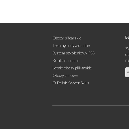
Bą
Obozy piłkarskie
Treningi indywidualne
Za
System szkoleniowy PSS
ot
na
Kontakt z nami
Letnie obozy piłkarskie
Obozy zimowe
O Polish Soccer Skills