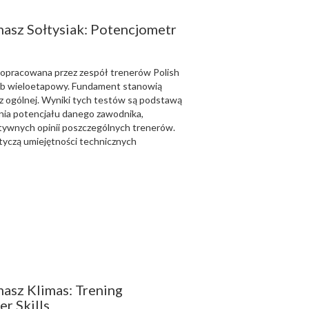
masz Sołtysiak: Potencjometr
opracowana przez zespół trenerów Polish
sób wieloetapowy. Fundament stanowią
az ogólnej. Wyniki tych testów są podstawą
ia potencjału danego zawodnika,
tywnych opinii poszczególnych trenerów.
tyczą umiejętności technicznych
masz Klimas: Trening
er Skills