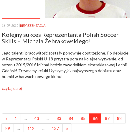
16-07-2015
REPREZENTACJA
Kolejny sukces Reprezentanta Polish Soccer
Skills – Michała Żebrakowskiego!
Jego talent i pracowitość zostały ponownie dostrzeżone. Po debiucie
w Reprezentacji Polski U-18 przyszła pora na kolejne wyzwanie, od
sezonu 2015/2016 Michał będzie zawodnikiem ekstraklasowej Lechii
Gdańsk! Trzymamy kciuki i życzymy jak najszybszego debiutu oraz
bramki w barwach nowego klubu!
czytaj dalej
«
1
...
43
...
83
84
85
86
87
88
89
...
112
...
137
»