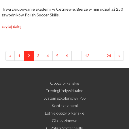
Trwa zgrupowanie akademii w Cetniewie. Bierze w nim udział aż 250
zawodników Polish Soccer Skills.
czytaj dalej
«
1
2
3
4
5
6
...
13
...
24
»
Obozy piłkarskie
Treningi indywidualne
System szkoleniowy PSS
Kontakt z nami
Letnie obozy piłkarskie
Obozy zimowe
O Polish Soccer Skills