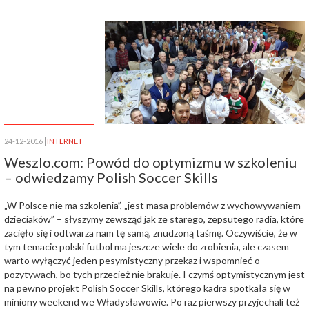
24-12-2016
INTERNET
Weszlo.com: Powód do optymizmu w szkoleniu
– odwiedzamy Polish Soccer Skills
„W Polsce nie ma szkolenia”, „jest masa problemów z wychowywaniem
dzieciaków” – słyszymy zewsząd jak ze starego, zepsutego radia, które
zacięło się i odtwarza nam tę samą, znudzoną taśmę. Oczywiście, że w
tym temacie polski futbol ma jeszcze wiele do zrobienia, ale czasem
warto wyłączyć jeden pesymistyczny przekaz i wspomnieć o
pozytywach, bo tych przecież nie brakuje. I czymś optymistycznym jest
na pewno projekt Polish Soccer Skills, którego kadra spotkała się w
miniony weekend we Władysławowie. Po raz pierwszy przyjechali też