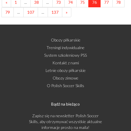
«
1
...
38
...
73
74
75
76
77
78
79
...
107
...
137
»
Obozy piłkarskie
Treningi indywidualne
System szkoleniowy PSS
Kontakt z nami
Letnie obozy piłkarskie
Obozy zimowe
O Polish Soccer Skills
Bądź na bieżąco
Zapisz się na newsletter Polish Soccer
Skills, aby otrzymywać wszystkie aktualne
informacje prosto na maila!