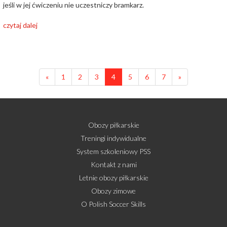
jeśli w jej ćwiczeniu nie uczestniczy bramkarz.
czytaj dalej
«
1
2
3
4
5
6
7
»
Obozy piłkarskie
Treningi indywidualne
System szkoleniowy PSS
Kontakt z nami
Letnie obozy piłkarskie
Obozy zimowe
O Polish Soccer Skills