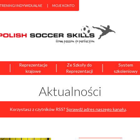
 TRENINGI INDYWIDUALNE
MOJE KONTO
|
|
|
Reprezentacje
Ze Szkoły do
System
krajowe
Reprezentacji
szkoleniowy
Aktualności
Korzystasz z czytników RSS?
Sprawdź adres naszego kanału
.