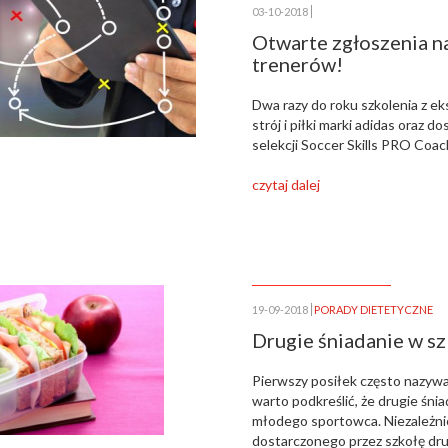
03-10-2018
Otwarte zgłoszenia na
trenerów!
Dwa razy do roku szkolenia z e
strój i piłki marki adidas oraz 
selekcji Soccer Skills PRO Coac
czytaj dalej
19-09-2018
PORADY DIETETYCZNE
Drugie śniadanie w sz
Pierwszy posiłek często nazywan
warto podkreślić, że drugie śni
młodego sportowca. Niezależnie 
dostarczonego przez szkołę dru