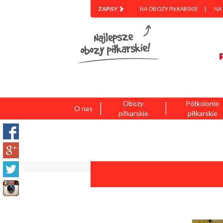
ZAPISY
NA OBOZY PIŁKARSKIE
NA
|
|
Obozy
Półkolonie
O nas
piłkarskie
piłkarskie