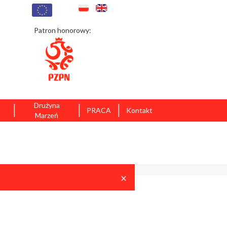
Patron honorowy:
|
|
|
Drużyna
PRACA
Kontakt
Marzeń
Close
×