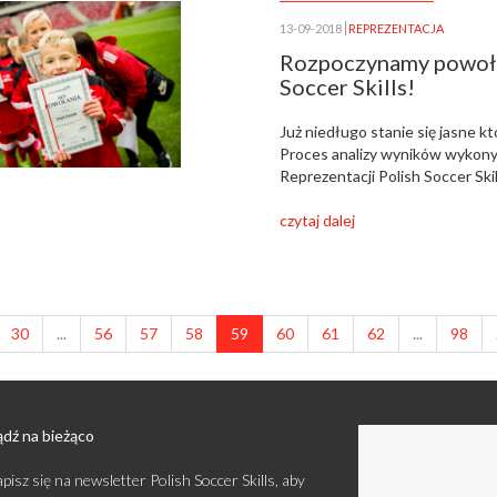
13-09-2018
REPREZENTACJA
Rozpoczynamy powołan
Soccer Skills!
Już niedługo stanie się jasne k
Proces analizy wyników wykony
Reprezentacji Polish Soccer Ski
czytaj dalej
30
...
56
57
58
59
60
61
62
...
98
dź na bieżąco
pisz się na newsletter Polish Soccer Skills, aby