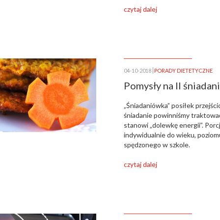
czytaj dalej
04-10-2018
PORADY DIETETYCZNE
Pomysły na II śniadan
„Śniadaniówka” posiłek przejśc
śniadanie powinniśmy traktować
stanowi „dolewkę energii”. Por
indywidualnie do wieku, poziomu
spędzonego w szkole.
czytaj dalej