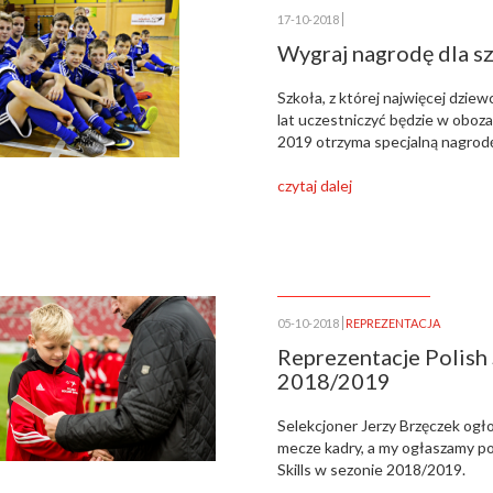
17-10-2018
Wygraj nagrodę dla sz
Szkoła, z której najwięcej dzi
lat uczestniczyć będzie w obozac
2019 otrzyma specjalną nagrod
czytaj dalej
05-10-2018
REPREZENTACJA
Reprezentacje Polish 
2018/2019
Selekcjoner Jerzy Brzęczek ogł
mecze kadry, a my ogłaszamy p
Skills w sezonie 2018/2019.