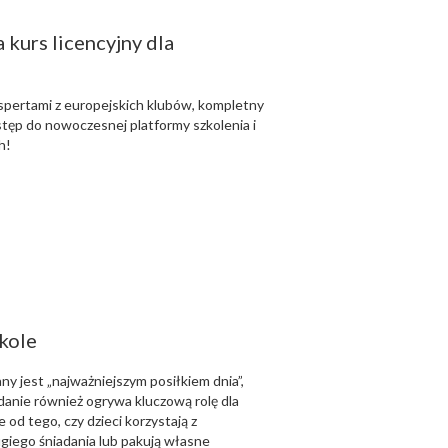
 kurs licencyjny dla
kspertami z europejskich klubów, kompletny
dostęp do nowoczesnej platformy szkolenia i
h!
kole
y jest „najważniejszym posiłkiem dnia”,
adanie również ogrywa kluczową rolę dla
od tego, czy dzieci korzystają z
giego śniadania lub pakują własne