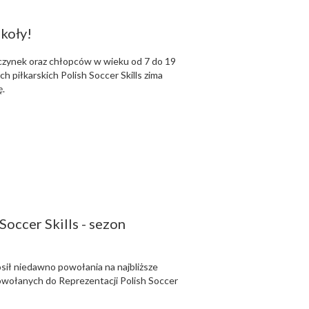
koły!
ewczynek oraz chłopców w wieku od 7 do 19
h piłkarskich Polish Soccer Skills zima
ę.
Soccer Skills - sezon
osił niedawno powołania na najbliższe
owołanych do Reprezentacji Polish Soccer