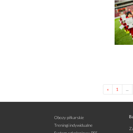
«
1
...
Bą
Obozy piłkarskie
Treningi indywidualne
Za
System szkoleniowy PSS